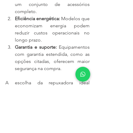
um conjunto de acessórios 
completo.
Eficiência energética:
 Modelos que 
economizam energia podem 
reduzir custos operacionais no 
longo prazo.
Garantia e suporte: 
Equipamentos 
com garantia estendida, como as 
opções citadas, oferecem maior 
segurança na compra.
A escolha da repuxadora ideal 
depende do perfil da sua oficina e das 
suas necessidades. Se busca um 
modelo robusto e acessível, as versões 
analógicas como 
Spotter Band GT
 e 
Spotter 8000
 são ótimas opções. Já se 
precisa de mais tecnologia e 
automação, a 
Spotter 9000 Digital
 e a 