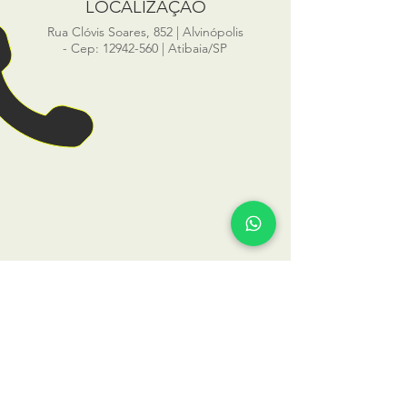
LOCALIZAÇÃO
Rua Clóvis Soares, 852 | Alvinópolis
- Cep:
12942-560
| Atibaia/SP
NOSSO TELEFONE
11 4412-4523
|
11 99818-4000