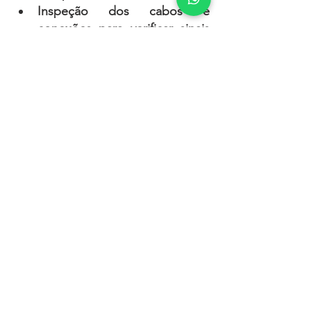
Inspeção dos cabos e 
conexões para verificar sinais 
de desgaste.
Teste das travas de 
segurança e dos sistemas de 
elevação para assegurar o 
funcionamento adequado.
Limpeza e remoção de 
resíduos que possam obstruir 
o sistema hidráulico ou 
mecânico.
Na
 Equipe Ferramentas,
oferecemos uma linha de 
elevadores automotivos de alta 
qualidade e confiabilidade, 
projetados para atender desde 
oficinas pequenas até grandes 