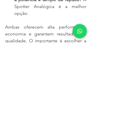
Spotter Analógica é a melhor 
opção.
Ambas oferecem alta performance, 
economia e garantem resultados de 
qualidade. O importante é escolher a 
que melhor se adapta à sua rotina de 
trabalho!
Gostou do conteúdo?
 Continue 
acompanhando nosso blog para mais 
dicas sobre equipamentos e gestão de 
oficinas automotivas!