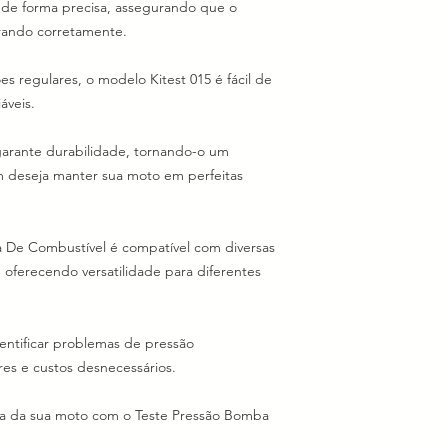
de forma precisa, assegurando que o
rando corretamente.
s regulares, o modelo Kitest 015 é fácil de
áveis.
garante durabilidade, tornando-o um
m deseja manter sua moto em perfeitas
a De Combustível é compatível com diversas
 oferecendo versatilidade para diferentes
ntificar problemas de pressão
es e custos desnecessários.
nça da sua moto com o Teste Pressão Bomba