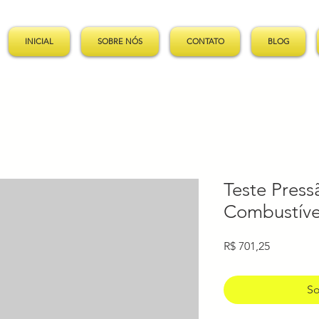
INICIAL
SOBRE NÓS
CONTATO
BLOG
Teste Pres
Combustíve
Preço
R$ 701,25
So