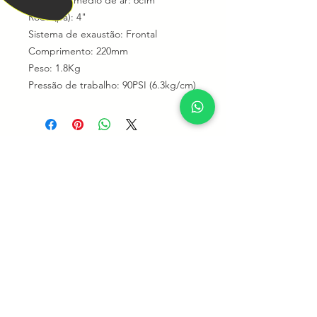
Consumo médio de ar: 6cfm
Roda (pá): 4"
Sistema de exaustão: Frontal
Comprimento: 220mm
Peso: 1.8Kg
Pressão de trabalho: 90PSI (6.3kg/cm)
NOSSO TELEFONE
11 4412-4523
|
11 99818-4000
NOSSO EMAIL
equipeferramentas@hotmail.com