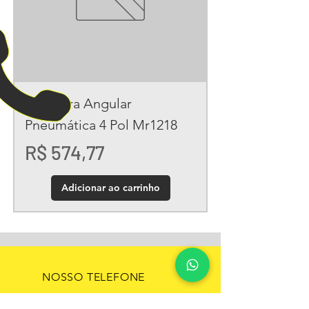
Lixadeira Angular
Pneumática 4 Pol Mr1218
Preço
R$ 574,77
Adicionar ao carrinho
NOSSO TELEFONE
11 4412-4523
|
11 99818-4000